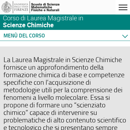
Corso di Laurea Magistrale in
Scienze Chimiche
MENÙ DEL CORSO
Home
Corso di studio
La Laurea Magistrale in Scienze Chimiche
Didattica
fornisce un approfondimento della
Docenti
formazione chimica di base e competenze
Orario e calendari
specifiche con l’acquisizione di
metodologie utili per la comprensione dei
fenomeni a livello molecolare. Essa si
propone di formare uno “scienziato
chimico” capace di intervenire su
problematiche di alto contenuto scientifico
e tecnologico che si presentano sempre