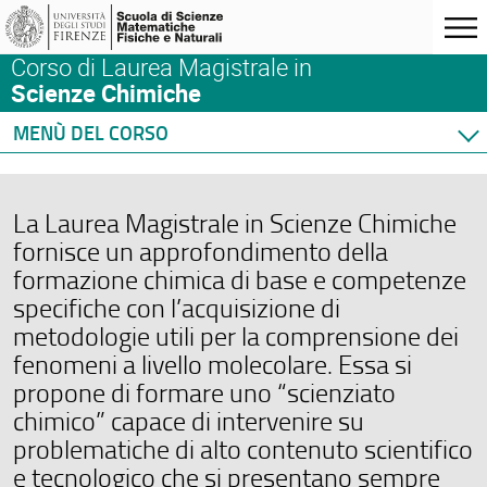
Corso di Laurea Magistrale in
Scienze Chimiche
MENÙ DEL CORSO
Home
Corso di studio
La Laurea Magistrale in Scienze Chimiche
Didattica
fornisce un approfondimento della
Docenti
formazione chimica di base e competenze
Orario e calendari
specifiche con l’acquisizione di
metodologie utili per la comprensione dei
fenomeni a livello molecolare. Essa si
propone di formare uno “scienziato
chimico” capace di intervenire su
problematiche di alto contenuto scientifico
e tecnologico che si presentano sempre