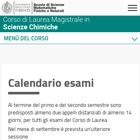
Corso di Laurea Magistrale in
Scienze Chimiche
MENÙ DEL CORSO
Home
Corso di studio
Didattica
Docenti
Calendario esami
Orario e calendari
Calendario lezioni >>
Al termine del primo e del secondo semestre sono
Orario delle lezioni
predisposti almeno due appelli distanziati di almeno 14
Calendario esami di laurea
giorni, per tutti gli esami del Corso di Laurea.
Calendario esami
Nel mese di settembre è prevista un'ulteriore
sessione.